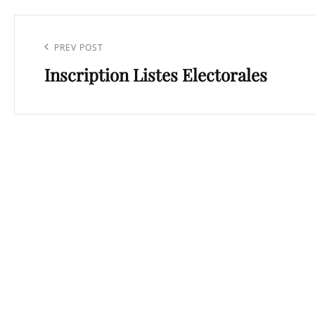
Navigation
de
Previous
PREV POST
l’article
Inscription Listes Electorales
Post