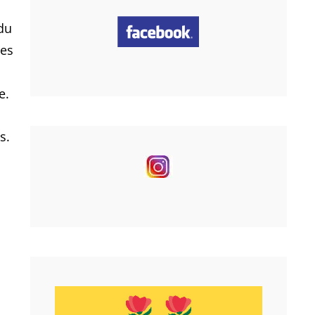
 du
des
e.
s.