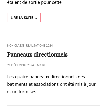
étaient de sortie pour cette
DE
LIRE LA SUITE …
LA
COULEUR
DANS
LES
RUES
CAT
,
NON CLASSÉ
RÉALISATIONS 2024
DE
LINKS
MOTHERN
Panneaux directionnels
POUR
LE
POSTED
21 DÉCEMBRE 2024
MAIRIE
CARNAVAL
ON
Les quatre panneaux directionnels des
bâtiments et associations ont été mis à jour
et uniformisés.