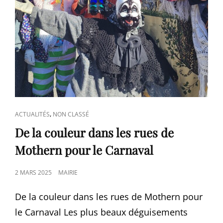
CAT
,
ACTUALITÉS
NON CLASSÉ
LINKS
De la couleur dans les rues de
Mothern pour le Carnaval
POSTED
2 MARS 2025
MAIRIE
ON
De la couleur dans les rues de Mothern pour
le Carnaval Les plus beaux déguisements