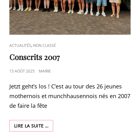
CAT
,
ACTUALITÉS
NON CLASSÉ
LINKS
Conscrits 2007
POSTED
15 AOÛT 2025
MAIRIE
ON
Jetzt geht’s los ! C’est au tour des 26 jeunes
mothernois et munchhausennois nés en 2007
de faire la fête
CONSCRITS
LIRE LA SUITE …
2007