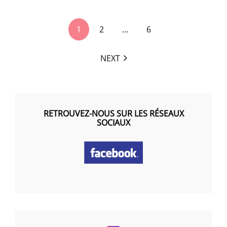
<span
1
2
…
6
class="nav-
subtitle
NEXT
screen-
reader-
text">Page
</span>
RETROUVEZ-NOUS SUR LES RÉSEAUX
SOCIAUX