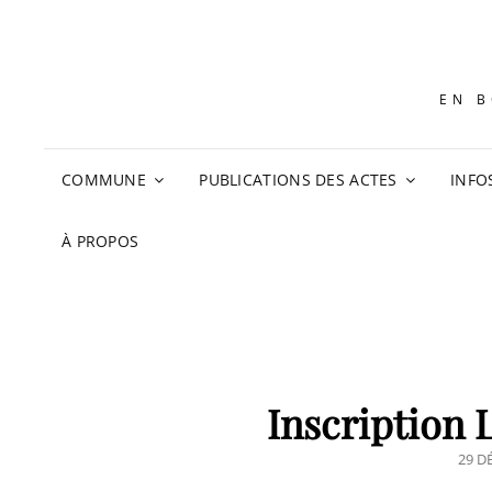
EN B
COMMUNE
PUBLICATIONS DES ACTES
INFO
À PROPOS
Inscription L
POS
29 D
ON