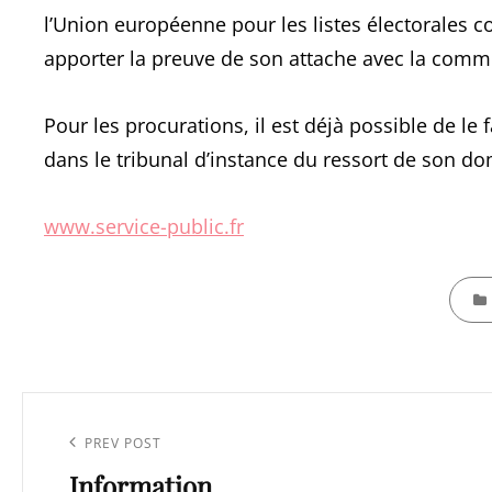
l’Union européenne pour les listes électorales co
apporter la preuve de son attache avec la commu
Pour les procurations, il est déjà possible de l
dans le tribunal d’instance du ressort de son dom
www.service-public.fr
CATEG
Navigation
de
Previous
PREV POST
l’article
Information
Post