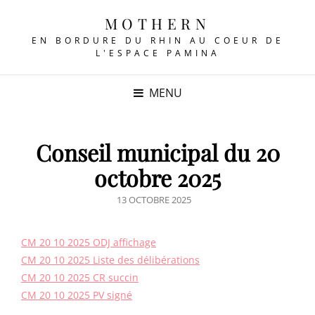
MOTHERN
EN BORDURE DU RHIN AU COEUR DE
L'ESPACE PAMINA
MENU
Conseil municipal du 20
octobre 2025
POSTED
13 OCTOBRE 2025
ON
CM 20 10 2025 ODJ affichage
CM 20 10 2025 Liste des délibérations
CM 20 10 2025 CR succin
CM 20 10 2025 PV signé