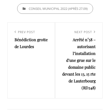
CATEGORIES
CONSEIL MUNICIPAL 2022 (APRÈS 27.09)
Navigation
de
Previous
PREV POST
Next
NEXT POST
l’article
Bénédiction grotte
Arrêté n°58 –
Post
Post
de Lourdes
autorisant
l’installation
d’une grue sur le
domaine public
devant les 13, 15 rte
de Lauterbourg
(RD248)