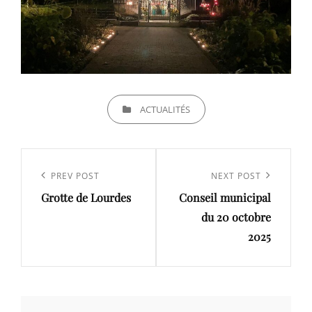
CATEGORIES
ACTUALITÉS
Navigation
de
Previous
PREV POST
Next
NEXT POST
l’article
Grotte de Lourdes
Conseil municipal
Post
Post
du 20 octobre
2025