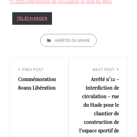
11 2025 interdiction de circulation le long du Rhin
TÉLÉCHARGER
CATEGORIES
ARRÊTÉS DU MAIRE
Navigation
de
Previous
PREV POST
Next
NEXT POST
l’article
Commémoration
Arrêté n°12 –
Post
Post
80ans Libération
interdiction de
circulation – rue
du Stade pour le
chantier de
construction de
l’espace sportif de