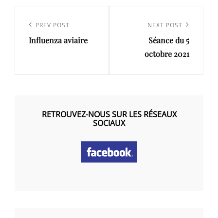
Navigation
de
Previous
PREV POST
Next
NEXT POST
l’article
Influenza aviaire
Séance du 5
Post
Post
octobre 2021
RETROUVEZ-NOUS SUR LES RÉSEAUX
SOCIAUX