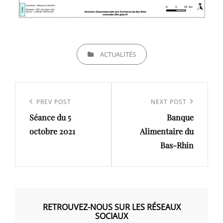
CATEGORIES
ACTUALITÉS
Navigation
de
Previous
PREV POST
Next
NEXT POST
l’article
Séance du 5
Banque
Post
Post
octobre 2021
Alimentaire du
Bas-Rhin
RETROUVEZ-NOUS SUR LES RÉSEAUX
SOCIAUX