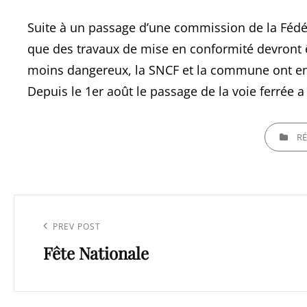
Suite à un passage d’une commission de la Fédéra
que des travaux de mise en conformité devront êt
moins dangereux, la SNCF et la commune ont ent
Depuis le 1er août le passage de la voie ferrée a 
CATEGORI
RÉ
Navigation
de
Previous
PREV POST
l’article
Fête Nationale
Post