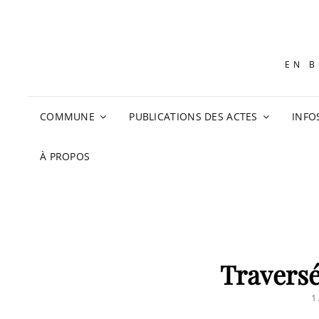
EN B
COMMUNE
PUBLICATIONS DES ACTES
INFO
À PROPOS
Traversé
P
1
O