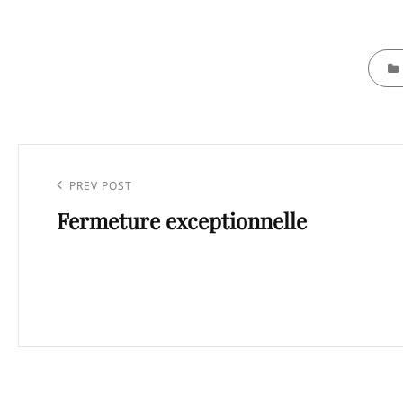
CATEG
Navigation
de
Previous
PREV POST
l’article
Fermeture exceptionnelle
Post