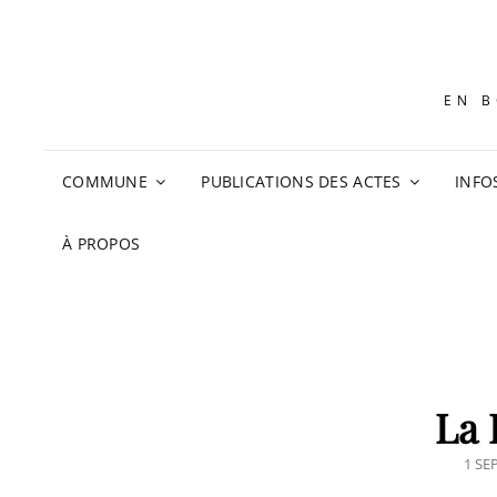
EN B
COMMUNE
PUBLICATIONS DES ACTES
INFO
À PROPOS
La 
POS
1 SE
ON