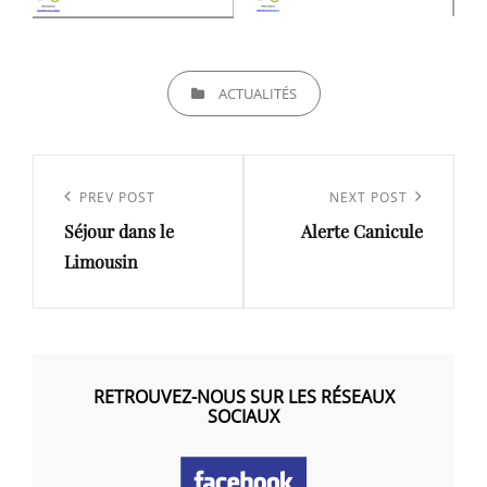
CATEGORIES
ACTUALITÉS
Navigation
de
Previous
PREV POST
Next
NEXT POST
l’article
Séjour dans le
Alerte Canicule
Post
Post
Limousin
RETROUVEZ-NOUS SUR LES RÉSEAUX
SOCIAUX