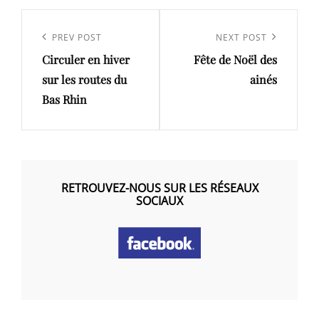
Navigation
de
Previous
PREV POST
Next
NEXT POST
l’article
Circuler en hiver
Fête de Noël des
Post
Post
sur les routes du
ainés
Bas Rhin
RETROUVEZ-NOUS SUR LES RÉSEAUX
SOCIAUX