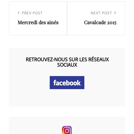
Navigation
de
Previous
PREV POST
Next
NEXT POST
l’article
Mercredi des ainés
Cavalcade 2015
Post
Post
RETROUVEZ-NOUS SUR LES RÉSEAUX
SOCIAUX