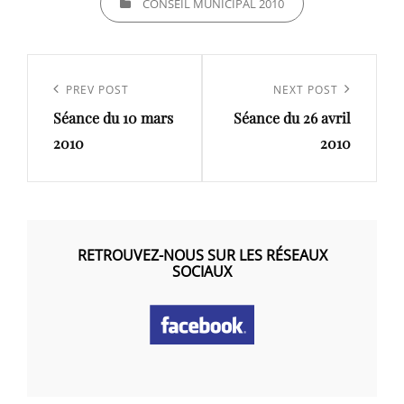
CONSEIL MUNICIPAL 2010
Navigation
de
Previous
PREV POST
Next
NEXT POST
l’article
Séance du 10 mars
Séance du 26 avril
Post
Post
2010
2010
RETROUVEZ-NOUS SUR LES RÉSEAUX
SOCIAUX