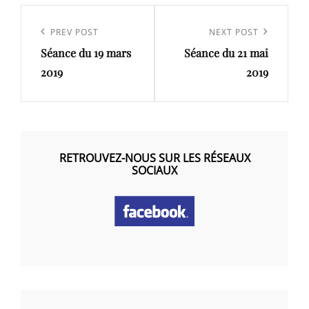
Navigation
de
Previous
PREV POST
Next
NEXT POST
l’article
Séance du 19 mars
Séance du 21 mai
Post
Post
2019
2019
RETROUVEZ-NOUS SUR LES RÉSEAUX
SOCIAUX