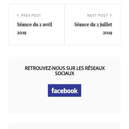
Navigation
de
Previous
PREV POST
Next
NEXT POST
l’article
Séance du 2 avril
Séance du 2 juillet
Post
Post
2019
2019
RETROUVEZ-NOUS SUR LES RÉSEAUX
SOCIAUX