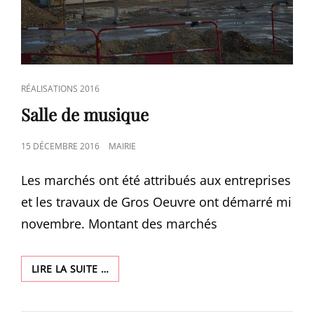
CAT
RÉALISATIONS 2016
LINKS
Salle de musique
POSTED
15 DÉCEMBRE 2016
MAIRIE
ON
Les marchés ont été attribués aux entreprises
et les travaux de Gros Oeuvre ont démarré mi
novembre. Montant des marchés
SALLE
LIRE LA SUITE …
DE
MUSIQUE