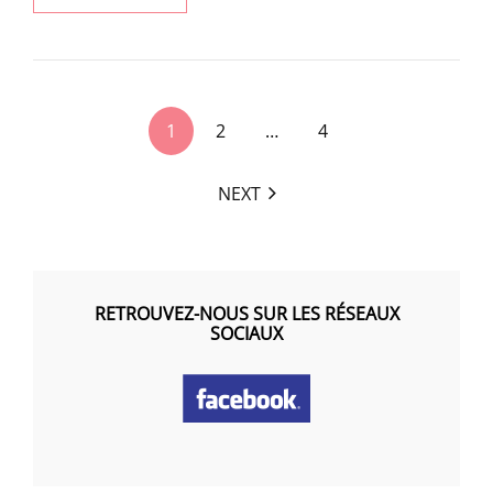
À
NIVEAU
ACCÈS
FORÊT
<span
1
2
…
4
class="nav-
subtitle
NEXT
screen-
reader-
text">Page
</span>
RETROUVEZ-NOUS SUR LES RÉSEAUX
SOCIAUX