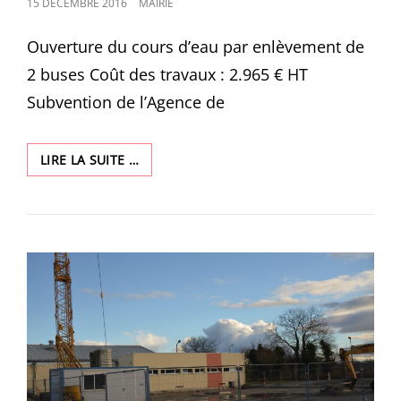
POSTED
15 DÉCEMBRE 2016
MAIRIE
ON
Ouverture du cours d’eau par enlèvement de
2 buses Coût des travaux : 2.965 € HT
Subvention de l’Agence de
SEEGRABEN
LIRE LA SUITE …