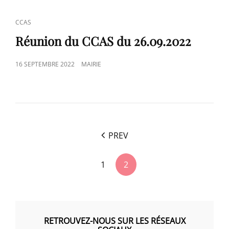
CAT
CCAS
LINKS
Réunion du CCAS du 26.09.2022
POSTED
16 SEPTEMBRE 2022
MAIRIE
ON
<span
PREV
class="nav-
subtitle
1
2
screen-
reader-
text">Page
</span>
RETROUVEZ-NOUS SUR LES RÉSEAUX