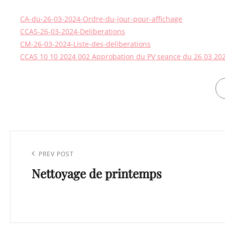
CA-du-26-03-2024-Ordre-du-jour-pour-affichage
CCAS-26-03-2024-Deliberations
CM-26-03-2024-Liste-des-deliberations
CCAS 10 10 2024 002 Approbation du PV seance du 26 03 20
CA
Navigation
de
Previous
PREV POST
l’article
Nettoyage de printemps
Post