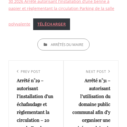
30 2026 Arrêté autorisant l’installation d’une benne à
papier et règlementant la circulation Parking de la salle
polyvalente
TÉLÉCHARGER
CATEGORIES
ARRÊTÉS DU MAIRE
Navigation
de
Previous
PREV POST
Next
NEXT POST
l’article
Arrêté n°29 –
Arrêté n°31 –
Post
Post
autorisant
autorisant
l’installation d’un
l’utilisation du
échafaudage et
domaine public
règlementant la
communal afin d’y
circulation – 20
organiser une