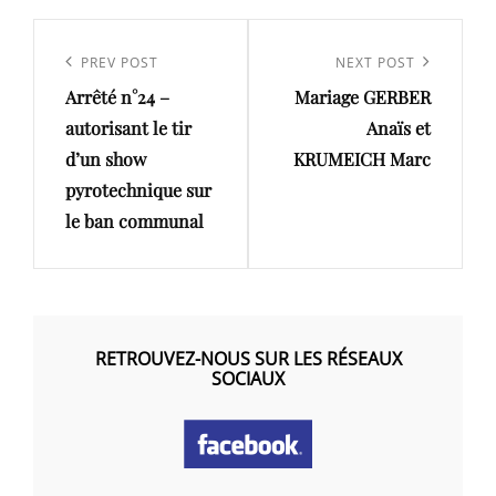
Navigation
de
Previous
PREV POST
Next
NEXT POST
l’article
Arrêté n°24 –
Mariage GERBER
Post
Post
autorisant le tir
Anaïs et
d’un show
KRUMEICH Marc
pyrotechnique sur
le ban communal
RETROUVEZ-NOUS SUR LES RÉSEAUX
SOCIAUX