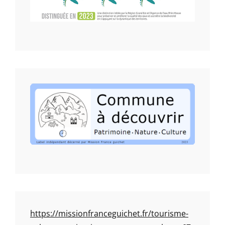
https://missionfranceguichet.fr/tourisme-