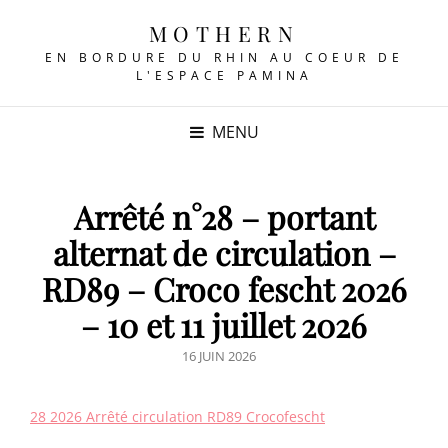
MOTHERN
EN BORDURE DU RHIN AU COEUR DE
L'ESPACE PAMINA
MENU
Arrêté n°28 – portant
alternat de circulation –
RD89 – Croco fescht 2026
– 10 et 11 juillet 2026
POSTED
16 JUIN 2026
ON
28 2026 Arrêté circulation RD89 Crocofescht