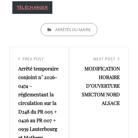
TÉLÉCHARGER
CATEGORIES
ARRÊTÉS DU MAIRE
Navigation
de
Previous
PREV POST
Next
NEXT POST
l’article
Arrêté temporaire
MODIFICATION
Post
Post
conjoint n° 2026-
HORAIRE
0474 –
D’OUVERTURE
réglementant la
SMICTOM NORD
circulation sur la
ALSACE
D248 du PR 005 +
0426 au PR 007 +
0939 Lauterbourg
et Mothern