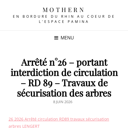
MOTHERN
EN BORDURE DU RHIN AU COEUR DE
L'ESPACE PAMINA
MENU
Arrêté n°26 – portant
interdiction de circulation
– RD 89 – Travaux de
sécurisation des arbres
POSTED
8 JUIN 2026
ON
26 2026 Arrêté circulation RD89 travaux sécurisation
arbres LENGERT