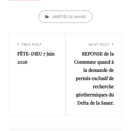
CATEGORIES
ARRÊTÉS DU MAIRE
Navigation
de
Previous
PREV POST
Next
NEXT POST
l’article
FÊTE-DIEU 7 juin
REPONSE de la
Post
Post
2026
Commune quand à
la demande de
permis exclusif de
recherche
géothermiques du
Delta de la Sauer.