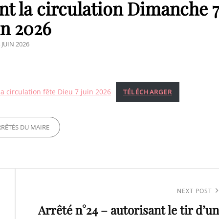
nt la circulation Dimanche 
in 2026
OSTED
 JUIN 2026
ON
 circulation fête Dieu 7 juin 2026
TÉLÉCHARGER
ES
RRÊTÉS DU MAIRE
Next
NEXT POST
Arrêté n°24 – autorisant le tir d’un
Post