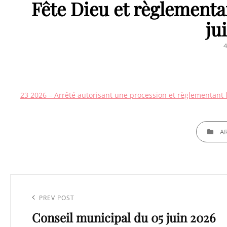
Fête Dieu et règlementa
ju
P
4
23 2026 – Arrêté autorisant une procession et règlementant la
CATEGORI
A
Navigation
de
Previous
PREV POST
l’article
Conseil municipal du 05 juin 2026
Post