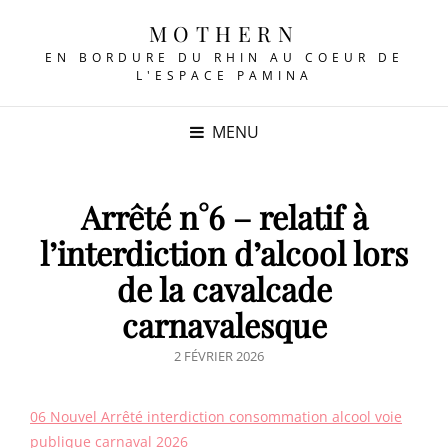
MOTHERN
EN BORDURE DU RHIN AU COEUR DE
L'ESPACE PAMINA
MENU
Arrêté n°6 – relatif à
l’interdiction d’alcool lors
de la cavalcade
carnavalesque
POSTED
2 FÉVRIER 2026
ON
06 Nouvel Arrêté interdiction consommation alcool voie
publique carnaval 2026