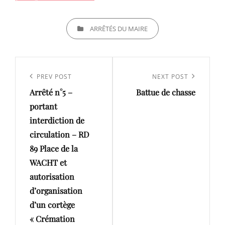
CATEGORIES
ARRÊTÉS DU MAIRE
Navigation
de
Previous
PREV POST
Next
NEXT POST
l’article
Arrêté n°5 –
Battue de chasse
Post
Post
portant
interdiction de
circulation – RD
89 Place de la
WACHT et
autorisation
d’organisation
d’un cortège
« Crémation