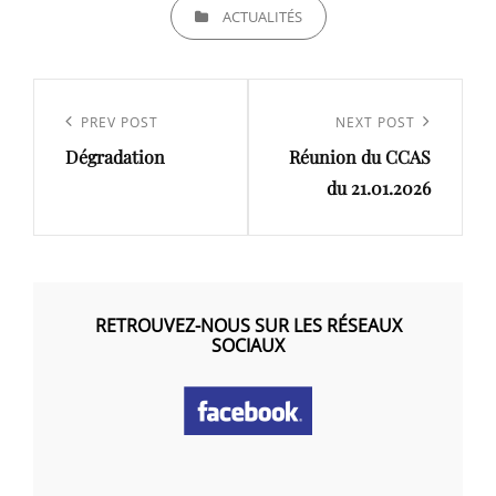
CATEGORIES
ACTUALITÉS
Navigation
de
Previous
PREV POST
Next
NEXT POST
l’article
Dégradation
Réunion du CCAS
Post
Post
du 21.01.2026
RETROUVEZ-NOUS SUR LES RÉSEAUX
SOCIAUX