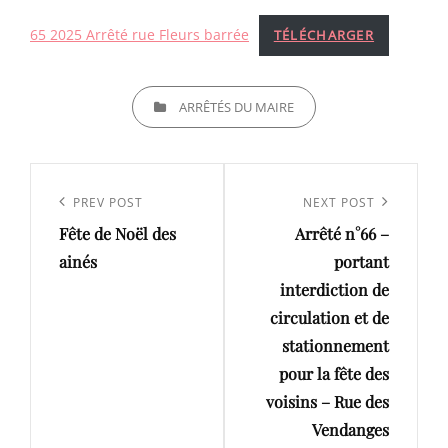
65 2025 Arrêté rue Fleurs barrée
TÉLÉCHARGER
CATEGORIES
ARRÊTÉS DU MAIRE
Navigation
de
Previous
PREV POST
Next
NEXT POST
l’article
Fête de Noël des
Arrêté n°66 –
Post
Post
ainés
portant
interdiction de
circulation et de
stationnement
pour la fête des
voisins – Rue des
Vendanges