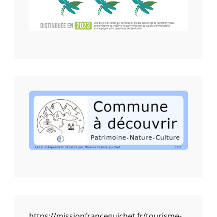
https://missionfranceguichet.fr/tourisme-