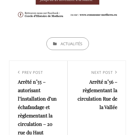
CATEGORIES
ACTUALITÉS
Navigation
de
Previous
PREV POST
Next
NEXT POST
l’article
Arrêté n°55 –
Arrêté n°56 –
Post
Post
autorisant
règlementant la
l’installation d’un
circulation Rue de
échafaudage et
la Vallée
règlementant la
circulation – 20
rue du Haut