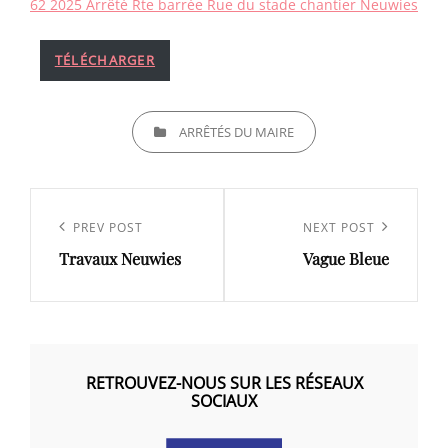
62 2025 Arrêté Rte barrée Rue du stade chantier Neuwies
TÉLÉCHARGER
CATEGORIES
ARRÊTÉS DU MAIRE
Navigation
de
Previous
PREV POST
Next
NEXT POST
l’article
Travaux Neuwies
Vague Bleue
Post
Post
RETROUVEZ-NOUS SUR LES RÉSEAUX
SOCIAUX