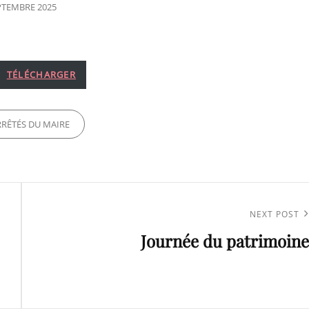
TED
PTEMBRE 2025
TÉLÉCHARGER
ES
RRÊTÉS DU MAIRE
Next
NEXT POST
Journée du patrimoine
Post