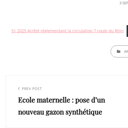
POS
3 SE
ON
51 2025 Arrêté règlementant la circulation 7 route du Rhin
CATEGORI
A
Navigation
de
Previous
PREV POST
l’article
Ecole maternelle : pose d’un
Post
nouveau gazon synthétique