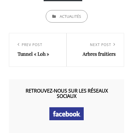
CATEGORIES
ACTUALITÉS
Navigation
de
Previous
PREV POST
Next
NEXT POST
l’article
Tunnel « Loh »
Arbres fruitiers
Post
Post
RETROUVEZ-NOUS SUR LES RÉSEAUX
SOCIAUX