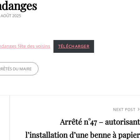
ndanges
OSTED
 AOÛT 2025
N
ndanges fête des voisins
TÉLÉCHARGER
ES
RRÊTÉS DU MAIRE
Next
NEXT POST
Arrêté n°47 – autorisant
Post
l’installation d’une benne à papier