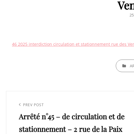
Ve
P
25
O
46 2025 interdiction circulation et stationnement rue des Ve
CATEGORI
A
Navigation
de
Previous
PREV POST
l’article
Arrêté n°45 – de circulation et de
Post
stationnement – 2 rue de la Paix