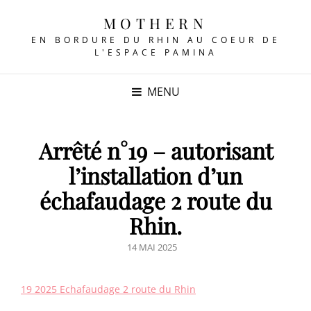
MOTHERN
EN BORDURE DU RHIN AU COEUR DE
L'ESPACE PAMINA
MENU
Arrêté n°19 – autorisant
l’installation d’un
échafaudage 2 route du
Rhin.
POSTED
14 MAI 2025
ON
19 2025 Echafaudage 2 route du Rhin