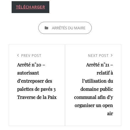
TÉLÉCHARGER
CATEGORIES
ARRÊTÉS DU MAIRE
Navigation
de
Previous
PREV POST
Next
NEXT POST
l’article
Arrêté n°20 –
Arrêté n°21 –
Post
Post
autorisant
relatif à
d’entreposer des
l’utilisation du
palettes de pavés 3
domaine public
Traverse de la Paix
communal afin d’y
organiser un open
air