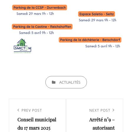
CATEGORIES
ACTUALITÉS
Navigation
de
Previous
PREV POST
Next
NEXT POST
l’article
Conseil municipal
Arrêté n°9 –
Post
Post
du 17 mars 2025
autorisant