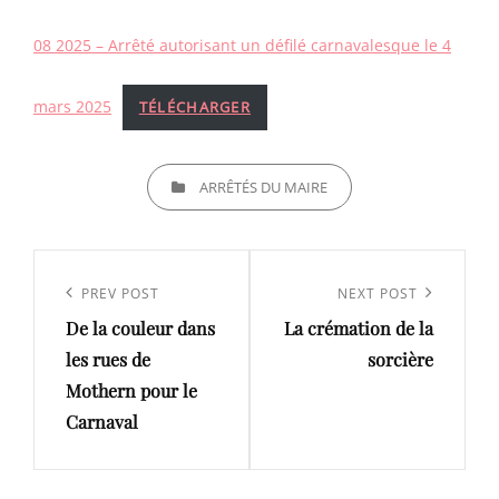
ON
08 2025 – Arrêté autorisant un défilé carnavalesque le 4
mars 2025
TÉLÉCHARGER
CATEGORIES
ARRÊTÉS DU MAIRE
Navigation
de
Previous
PREV POST
Next
NEXT POST
l’article
De la couleur dans
La crémation de la
Post
Post
les rues de
sorcière
Mothern pour le
Carnaval