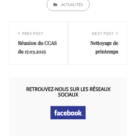
CATEGORIES
ACTUALITÉS
Navigation
de
Previous
PREV POST
Next
NEXT POST
l’article
Réunion du CCAS
Nettoyage de
Post
Post
du 17.03.2025
printemps
RETROUVEZ-NOUS SUR LES RÉSEAUX
SOCIAUX