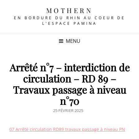
MOTHERN
EN BORDURE DU RHIN AU COEUR DE
L'ESPACE PAMINA
MENU
Arrêté n°7 – interdiction de
circulation – RD 89 –
Travaux passage à niveau
n°70
POSTED
25 FÉVRIER 2025
ON
07 Arrêté circulation RD89 travaux passage à niveau PN