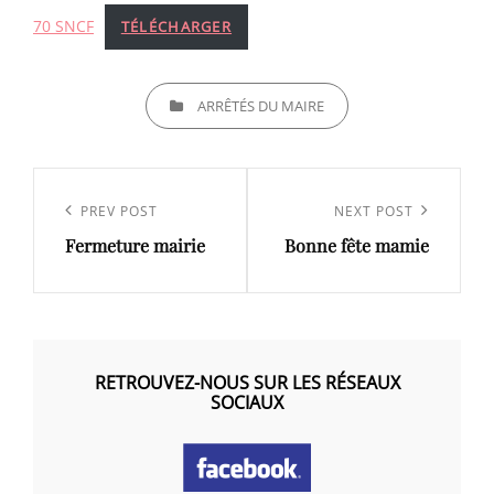
70 SNCF
TÉLÉCHARGER
CATEGORIES
ARRÊTÉS DU MAIRE
Navigation
de
Previous
PREV POST
Next
NEXT POST
l’article
Fermeture mairie
Bonne fête mamie
Post
Post
RETROUVEZ-NOUS SUR LES RÉSEAUX
SOCIAUX