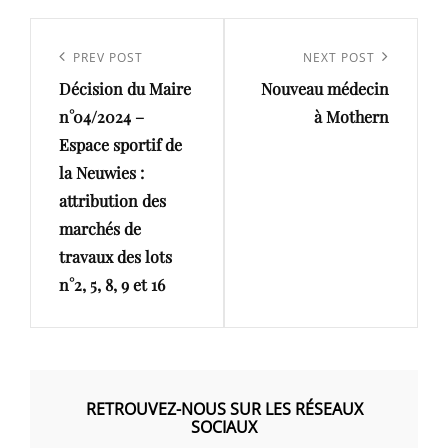
Navigation
de
Previous
PREV POST
Next
NEXT POST
l’article
Décision du Maire
Nouveau médecin
Post
Post
n°04/2024 –
à Mothern
Espace sportif de
la Neuwies :
attribution des
marchés de
travaux des lots
n°2, 5, 8, 9 et 16
RETROUVEZ-NOUS SUR LES RÉSEAUX
SOCIAUX