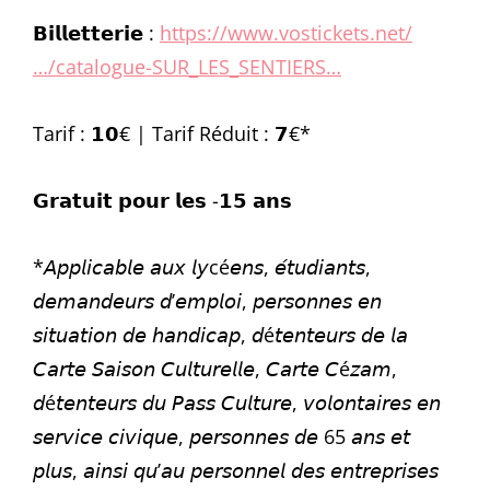
𝗕𝗶𝗹𝗹𝗲𝘁𝘁𝗲𝗿𝗶𝗲 :
https://www.vostickets.net/
…/catalogue-SUR_LES_SENTIERS…
Tarif : 𝟭𝟬€ | Tarif Réduit : 𝟳€*
𝗚𝗿𝗮𝘁𝘂𝗶𝘁 𝗽𝗼𝘂𝗿 𝗹𝗲𝘀 -𝟭𝟱 𝗮𝗻𝘀
*𝘈𝘱𝘱𝘭𝘪𝘤𝘢𝘣𝘭𝘦 𝘢𝘶𝘹 𝘭𝘺cé𝘦𝘯𝘴, 𝘦́𝘵𝘶𝘥𝘪𝘢𝘯𝘵𝘴,
𝘥𝘦𝘮𝘢𝘯𝘥𝘦𝘶𝘳𝘴 𝘥’𝘦𝘮𝘱𝘭𝘰𝘪, 𝘱𝘦𝘳𝘴𝘰𝘯𝘯𝘦𝘴 𝘦𝘯
𝘴𝘪𝘵𝘶𝘢𝘵𝘪𝘰𝘯 𝘥𝘦 𝘩𝘢𝘯𝘥𝘪𝘤𝘢𝘱, 𝘥é𝘵𝘦𝘯𝘵𝘦𝘶𝘳𝘴 𝘥𝘦 𝘭𝘢
𝘊𝘢𝘳𝘵𝘦 𝘚𝘢𝘪𝘴𝘰𝘯 𝘊𝘶𝘭𝘵𝘶𝘳𝘦𝘭𝘭𝘦, 𝘊𝘢𝘳𝘵𝘦 𝘊é𝘻𝘢𝘮,
𝘥é𝘵𝘦𝘯𝘵𝘦𝘶𝘳𝘴 𝘥𝘶 𝘗𝘢𝘴𝘴 𝘊𝘶𝘭𝘵𝘶𝘳𝘦, 𝘷𝘰𝘭𝘰𝘯𝘵𝘢𝘪𝘳𝘦𝘴 𝘦𝘯
𝘴𝘦𝘳𝘷𝘪𝘤𝘦 𝘤𝘪𝘷𝘪𝘲𝘶𝘦, 𝘱𝘦𝘳𝘴𝘰𝘯𝘯𝘦𝘴 𝘥𝘦 65 𝘢𝘯𝘴 𝘦𝘵
𝘱𝘭𝘶𝘴, 𝘢𝘪𝘯𝘴𝘪 𝘲𝘶’𝘢𝘶 𝘱𝘦𝘳𝘴𝘰𝘯𝘯𝘦𝘭 𝘥𝘦𝘴 𝘦𝘯𝘵𝘳𝘦𝘱𝘳𝘪𝘴𝘦𝘴