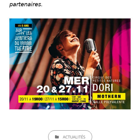
𝘱𝘢𝘳𝘵𝘦𝘯𝘢𝘪𝘳𝘦𝘴.
CATEGORIES
ACTUALITÉS