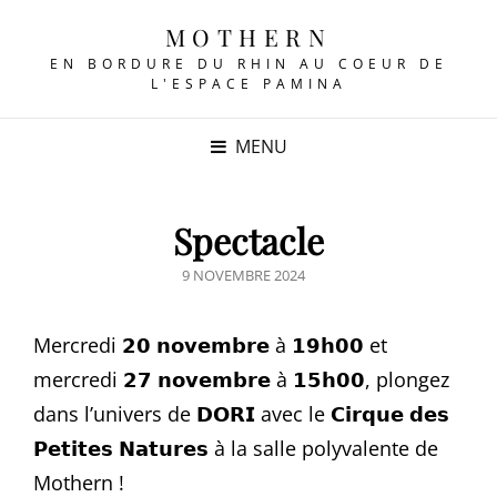
MOTHERN
EN BORDURE DU RHIN AU COEUR DE
L'ESPACE PAMINA
MENU
Spectacle
POSTED
9 NOVEMBRE 2024
ON
Mercredi 𝟮𝟬 𝗻𝗼𝘃𝗲𝗺𝗯𝗿𝗲 à 𝟭𝟵𝗵𝟬𝟬 et
mercredi 𝟮𝟳 𝗻𝗼𝘃𝗲𝗺𝗯𝗿𝗲 à 𝟭𝟱𝗵𝟬𝟬, plongez
dans l’univers de 𝗗𝗢𝗥𝗜 avec le 𝗖𝗶𝗿𝗾𝘂𝗲 𝗱𝗲𝘀
𝗣𝗲𝘁𝗶𝘁𝗲𝘀 𝗡𝗮𝘁𝘂𝗿𝗲𝘀 à la salle polyvalente de
Mothern !