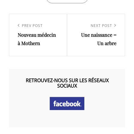
Navigation
de
Previous
PREV POST
Next
NEXT POST
l’article
Nouveau médecin
Une naissance =
Post
Post
à Mothern
Un arbre
RETROUVEZ-NOUS SUR LES RÉSEAUX
SOCIAUX