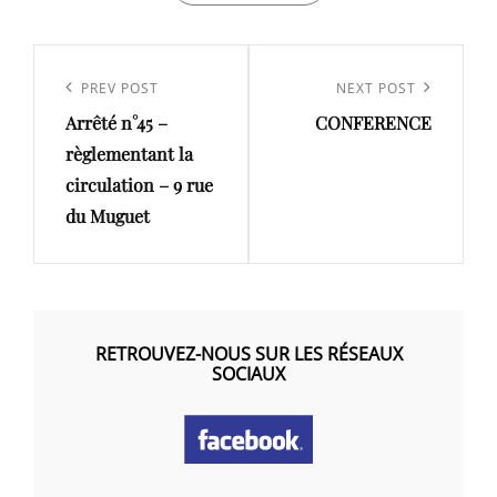
Navigation
de
Previous
PREV POST
Next
NEXT POST
l’article
Arrêté n°45 –
CONFERENCE
Post
Post
règlementant la
circulation – 9 rue
du Muguet
RETROUVEZ-NOUS SUR LES RÉSEAUX
SOCIAUX