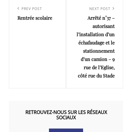
Navigation
de
Previous
PREV POST
Next
NEXT POST
l’article
Rentrée scolaire
Arrêté n°37 –
Post
Post
autorisant
l’installation d’un
échafaudage et le
stationnement
d’un camion – 9
rue de l’Eglise,
côté rue du Stade
RETROUVEZ-NOUS SUR LES RÉSEAUX
SOCIAUX