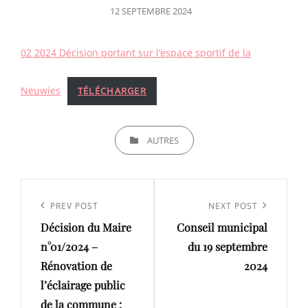
POSTED
12 SEPTEMBRE 2024
ON
02 2024 Décision portant sur l’espace sportif de la
Neuwies
TÉLÉCHARGER
CATEGORIES
AUTRES
Navigation
de
Previous
PREV POST
Next
NEXT POST
l’article
Décision du Maire
Conseil municipal
Post
Post
n°01/2024 –
du 19 septembre
Rénovation de
2024
l’éclairage public
de la commune :