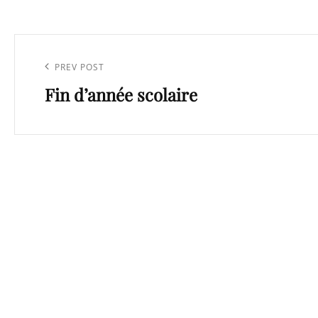
Navigation
de
Previous
PREV POST
l’article
Fin d’année scolaire
Post