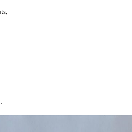
its,
.