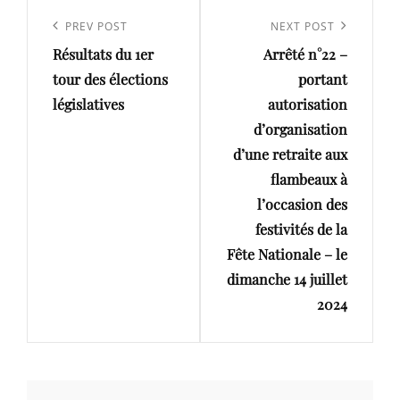
Navigation
de
Previous
PREV POST
Next
NEXT POST
l’article
Résultats du 1er
Arrêté n°22 –
Post
Post
tour des élections
portant
législatives
autorisation
d’organisation
d’une retraite aux
flambeaux à
l’occasion des
festivités de la
Fête Nationale – le
dimanche 14 juillet
2024