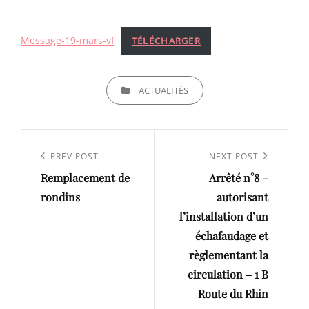
Message-19-mars-vf
TÉLÉCHARGER
CATEGORIES
ACTUALITÉS
Navigation
de
Previous
PREV POST
Next
NEXT POST
l’article
Remplacement de
Arrêté n°8 –
Post
Post
rondins
autorisant
l’installation d’un
échafaudage et
règlementant la
circulation – 1 B
Route du Rhin