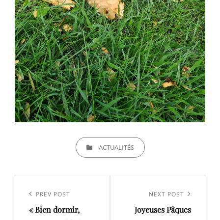
CATEGORIES
ACTUALITÉS
Navigation
de
Previous
PREV POST
Next
NEXT POST
l’article
« Bien dormir,
Joyeuses Pâques
Post
Post