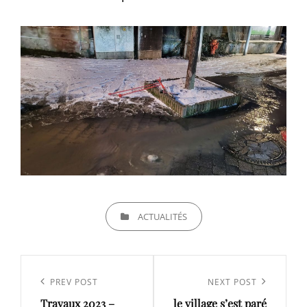
CATEGORIES
ACTUALITÉS
Navigation
de
Previous
PREV POST
Next
NEXT POST
l’article
Travaux 2023 –
le village s’est paré
Post
Post