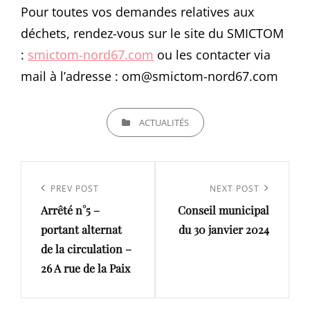
Pour toutes vos demandes relatives aux
déchets, rendez-vous sur le site du SMICTOM
:
smictom-nord67.com
ou les contacter via
mail à l’adresse : om@smictom-nord67.com
CATEGORIES
ACTUALITÉS
Navigation
de
Previous
PREV POST
Next
NEXT POST
l’article
Arrêté n°5 –
Conseil municipal
Post
Post
portant alternat
du 30 janvier 2024
de la circulation –
26 A rue de la Paix