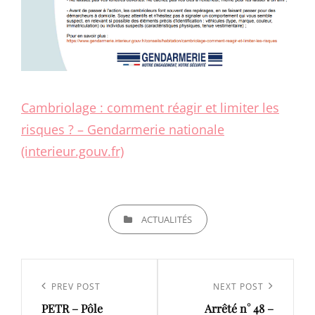
Cambriolage : comment réagir et limiter les
risques ? – Gendarmerie nationale
(interieur.gouv.fr)
CATEGORIES
ACTUALITÉS
Navigation
de
Previous
PREV POST
Next
NEXT POST
l’article
PETR – Pôle
Arrêté n° 48 –
Post
Post