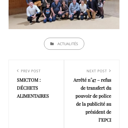
CATEGORIES
ACTUALITÉS
Navigation
de
Previous
PREV POST
Next
NEXT POST
l’article
SMICTOM :
Arrêté n°47 – refus
Post
Post
DÉCHETS
de transfert du
ALIMENTAIRES
pouvoir de police
de la publicité au
président de
l’EPCI